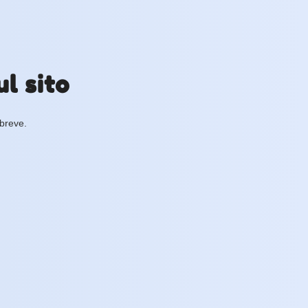
l sito
 breve.