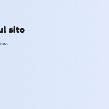
l sito
 breve.