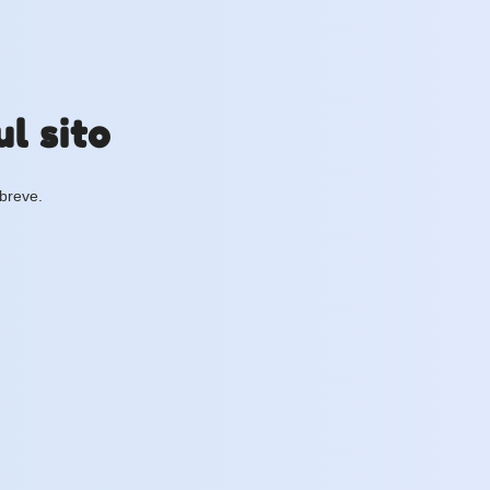
l sito
 breve.